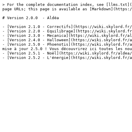
> For the complete documentation index, see [llms.txt](
page URLs; this page is available as [Markdown](https:/
# Version 2.0.0  - Aldéa

- [Version 2.1.0 - Correctifs](https://wiki.skylord.fr/
- [Version 2.2.0 - Equilibrage](https://wiki.skylord.fr
- [Version 2.3.0 - Mecanica](https://wiki.skylord.fr/al
- [Version 2.4.0 - Halloween](https://wiki.skylord.fr/a
- [Version 2.5.0 - Phoenotis](https://wiki.skylord.fr/a
mise à jour 2.5.0 ! Vous découvrirez ici toutes les nou
- [Version 2.5.1 - Noël](https://wiki.skylord.fr/aldea/