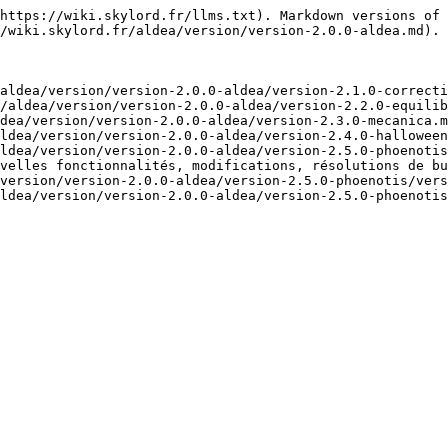
https://wiki.skylord.fr/llms.txt). Markdown versions of 
/wiki.skylord.fr/aldea/version/version-2.0.0-aldea.md).

aldea/version/version-2.0.0-aldea/version-2.1.0-correcti
/aldea/version/version-2.0.0-aldea/version-2.2.0-equilib
dea/version/version-2.0.0-aldea/version-2.3.0-mecanica.m
ldea/version/version-2.0.0-aldea/version-2.4.0-halloween
ldea/version/version-2.0.0-aldea/version-2.5.0-phoenotis
velles fonctionnalités, modifications, résolutions de bu
version/version-2.0.0-aldea/version-2.5.0-phoenotis/vers