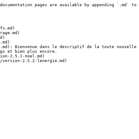
documentation pages are available by appending `.md` to 
fs.md)

rage.md)

d)

.md)

.md): Bienvenue dans le descriptif de la toute nouvelle 
gs et bien plus encore.

ion-2.5.1-noel.md)
